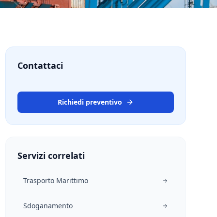
tuale
Contattaci
Richiedi preventivo
Servizi correlati
Trasporto Marittimo
Sdoganamento