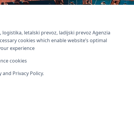
ima e logistica por
logistika, letalski prevoz, ladijski prevoz Agenzia
ecessary cookies which enable website’s optimal
your experience
ance cookies
 and Privacy Policy.