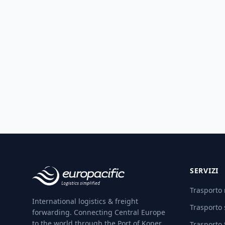
SERVIZI
Trasporto
International logistics & freight
Trasporto 
forwarding. Connecting Central Europe
to the world through the Port of Koper.
Trasporto 