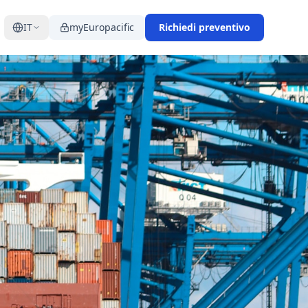
IT
myEuropacific
Richiedi preventivo