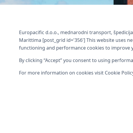
Torna ai servizi
Agenzia maritt
Europacific d.o.o., mednarodni transport, špedicija, 
Marittima [post_grid id='356'] This website uses n
functioning and performance cookies to improve 
By clicking “Accept” you consent to using perform
For more information on cookies visit Cookie Policy