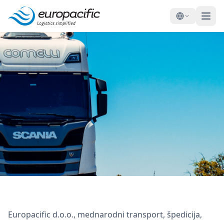
Torna ai servizi
Trasporto su strada e
Europacific d.o.o., mednarodni transport, špedicija,
logistica