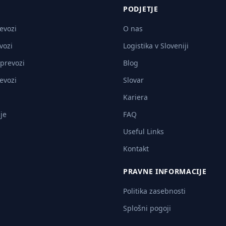
E
PODJETJE
revozi
O nas
vozi
Logistika v Sloveniji
 prevozi
Blog
revozi
Slovar
Kariera
je
FAQ
Useful Links
Kontakt
PRAVNE INFORMACIJE
Politika zasebnosti
Splošni pogoji