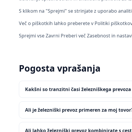
S klikom na "Sprejmi" se strinjate z uporabo analit
Več o piškotkih lahko preberete v Politiki piškotkov
Sprejmi vse Zavrni Preberi več Zasebnost in nastav
Pogosta vprašanja
Kakšni so tranzitni časi železniškega prevoza 
Ali je železniški prevoz primeren za moj tovor
Ali lahko železniški prevoz kombinirate s ces