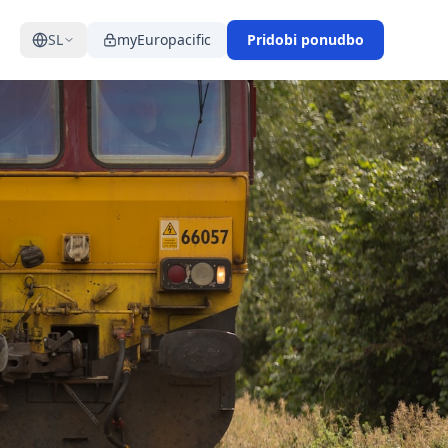
SL
myEuropacific
Pridobi ponudbo