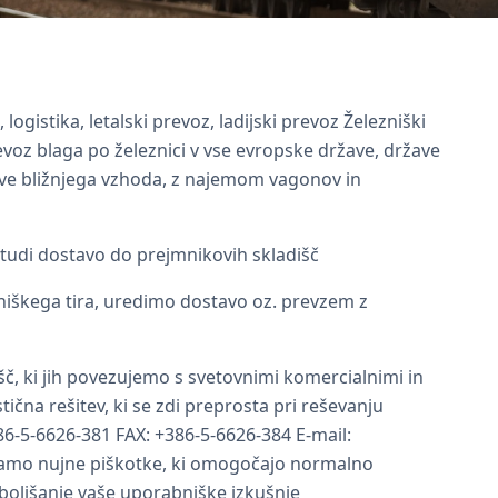
ozi in intermodalna
logistika, letalski prevoz, ladijski prevoz Železniški
evoz blaga po železnici v vse evropske države, države
žave bližnjega vzhoda, z najemom vagonov in
tudi dostavo do prejmnikovih skladišč
zniškega tira, uredimo dostavo oz. prevzem z
, ki jih povezujemo s svetovnimi komercialnimi in
stična rešitev, ki se zdi preprosta pri reševanju
86-5-6626-381 FAX: +386-5-6626-384 E-mail:
ljamo nujne piškotke, ki omogočajo normalno
izboljšanje vaše uporabniške izkušnje