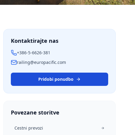
 logistika
Kontaktirajte nas
+386-5-6626-381
railing@europacific.com
Pridobi ponudbo
Povezane storitve
Cestni prevozi