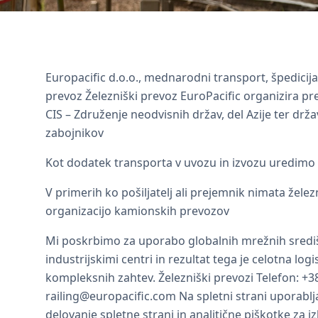
Nazaj na storitve
Železniški prev
Europacific d.o.o., mednarodni transport, špedicija, 
prevoz Železniški prevoz EuroPacific organizira pr
CIS – Združenje neodvisnih držav, del Azije ter dr
zabojnikov
Kot dodatek transporta v uvozu in izvozu uredimo 
V primerih ko pošiljatelj ali prejemnik nimata žele
organizacijo kamionskih prevozov
Mi poskrbimo za uporabo globalnih mrežnih središč
industrijskimi centri in rezultat tega je celotna logi
kompleksnih zahtev. Železniški prevozi Telefon: +3
railing@europacific.com Na spletni strani uporab
delovanje spletne strani in analitične piškotke za 