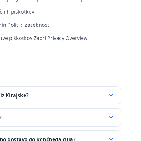
ičnih piškotkov
 in Politiki zasebnosti
itve piškotkov Zapri Privacy Overview
iz Kitajske?
?
tno dostavo do končnega cilja?