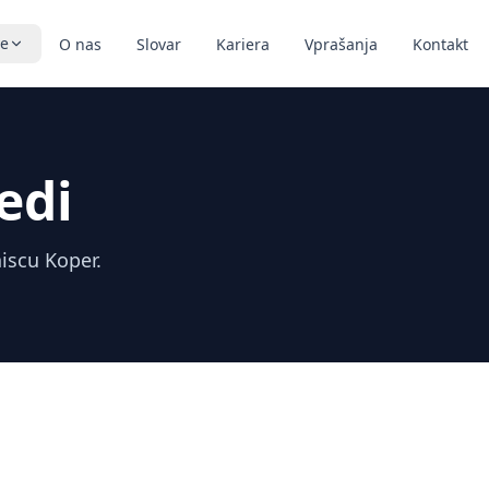
ve
O nas
Slovar
Kariera
Vprašanja
Kontakt
edi
niscu Koper.