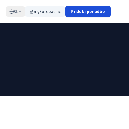
SL
myEuropacific
Pridobi ponudbo