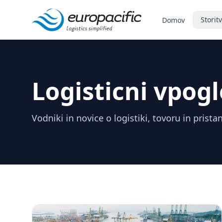
Storit
Domov
Logisticni vpogl
Vodniki in novice o logistiki, tovoru in prista