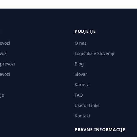
E
PODJETJE
revozi
O nas
vozi
Logistika v Sloveniji
 prevozi
Blog
revozi
Slovar
Kariera
je
FAQ
Useful Links
Kontakt
PRAVNE INFORMACIJE